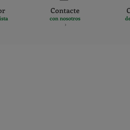
or
Contacte
ista
con nosotros
d
CERTIFICADO
Y
ACREDITACIO