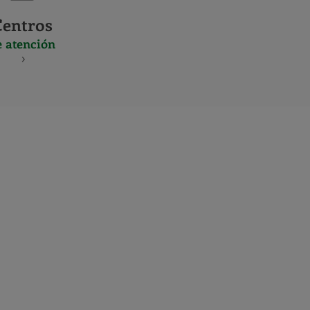
Centros
e atención
S
NES