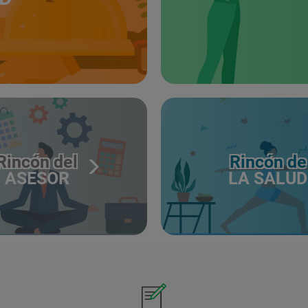
Rincón del
Rincón de
ASESOR
LA SALUD