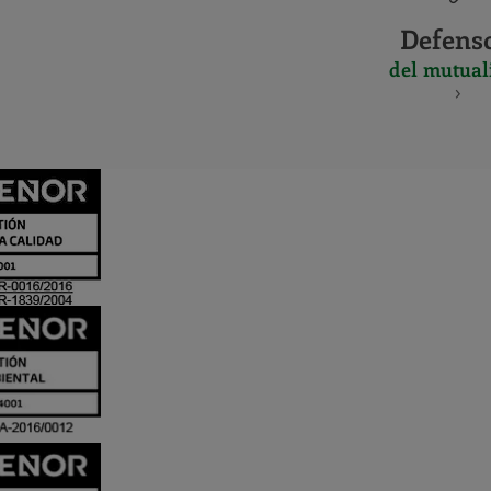
Defens
del mutual