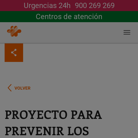
Urgencias 24h
900 269 269
Buscar
Centros de atención
Togg
navi
Pasar
al
contenido
principal
VOLVER
PROYECTO PARA
PREVENIR LOS