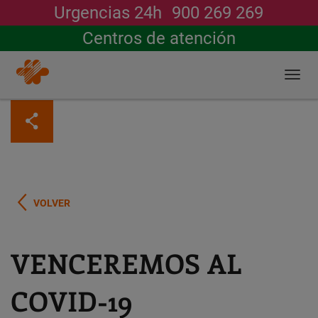
Urgencias 24h
900 269 269
Buscar
Centros de atención
Togg
navi
Pasar
al
contenido
principal
VOLVER
VENCEREMOS AL
COVID-19