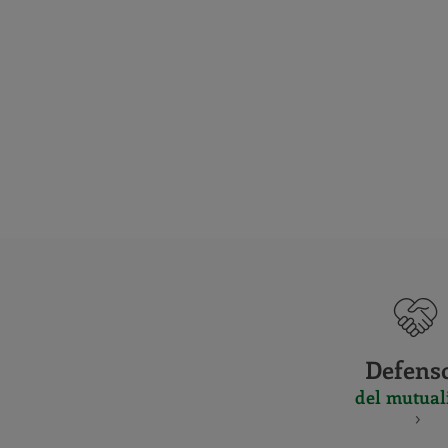
Defens
del mutual