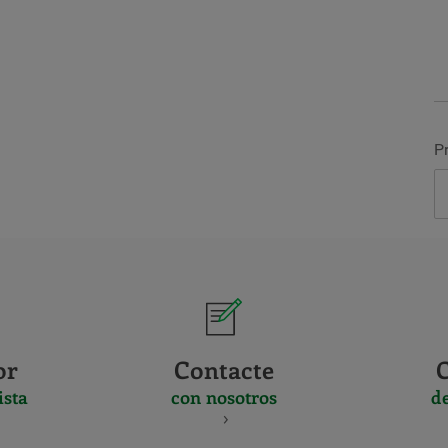
P
or
Contacte
ista
con nosotros
d