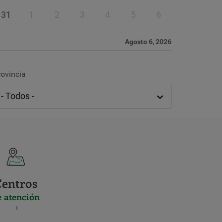
31
1
2
3
4
5
6
Agosto 6, 2026
rovincia
Centros
e atención