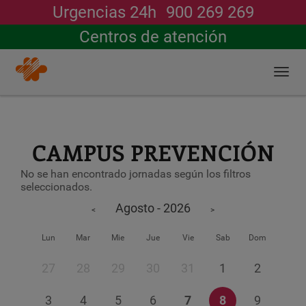
Urgencias 24h
900 269 269
Buscar
Centros de atención
Togg
navi
Pasar
al
contenido
principal
CAMPUS PREVENCIÓN
No se han encontrado jornadas según los filtros
seleccionados.
Agosto - 2026
<
>
Lun
Mar
Mie
Jue
Vie
Sab
Dom
27
28
29
30
31
1
2
3
4
5
6
7
8
9