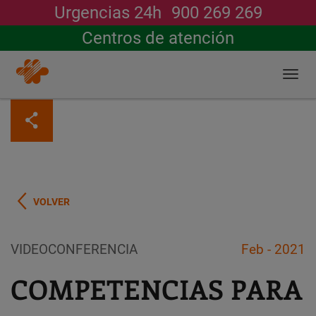
Urgencias 24h
900 269 269
Buscar
Centros de atención
Togg
navi
Pasar
al
contenido
principal
VOLVER
VIDEOCONFERENCIA
Feb - 2021
COMPETENCIAS PARA