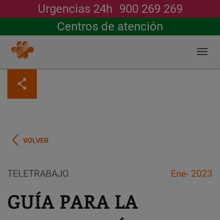
Urgencias 24h
900 269 269
Buscar
Centros de atención
Togg
navi
Pasar
al
contenido
principal
VOLVER
TELETRABAJO
Ene- 2023
GUÍA PARA LA