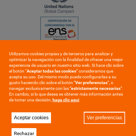
Utilizamos cookies propias y de terceros para analizar y
❮
optimizar la navegación con la finalidad de ofrecer una mejor
❯
experiencia de usuario en nuestro sitio web. Si hace clic sobre
el botón “
Aceptar todas las cookies
” consideramos que
acepta su uso. Del mismo modo puede configurarlas a su
gusto haciendo clic sobre el botón ”
Ver preferencias
”, o
navegar exclusivamente con las
"estrictamente
necesarias
”.
En cambio, si lo que desea es obtener más información antes
de tomar una decisión,
haga clic aquí
.
Trabaje en la mutua
Perfil del contratante
Aceptar cookies
Ver preferencias
Privacidad
Cookies
Aviso Legal
Mapa del sitio
Rechazar