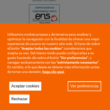
Utilizamos cookies propias y de terceros para analizar y
❮
optimizar la navegación con la finalidad de ofrecer una mejor
❯
experiencia de usuario en nuestro sitio web. Si hace clic sobre
el botón “
Aceptar todas las cookies
” consideramos que
acepta su uso. Del mismo modo puede configurarlas a su
gusto haciendo clic sobre el botón ”
Ver preferencias
”, o
navegar exclusivamente con las
"estrictamente
necesarias
”.
En cambio, si lo que desea es obtener más información antes
de tomar una decisión,
haga clic aquí
.
Trabaje en la mutua
Perfil del contratante
Aceptar cookies
Ver preferencias
Privacidad
Cookies
Aviso Legal
Mapa del sitio
Rechazar
Sala de Prensa