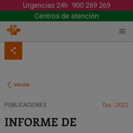
Urgencias 24h
900 269 269
Buscar
Centros de atención
Togg
navi
Pasar
al
contenido
principal
VOLVER
PUBLICACIONES
Oct - 2022
INFORME DE