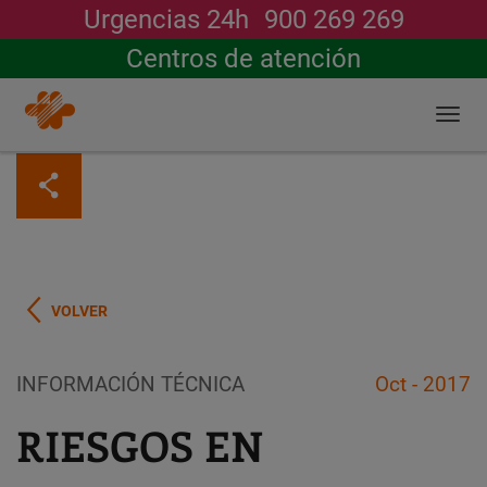
Urgencias 24h
900 269 269
Buscar
Centros de atención
Togg
navi
Pasar
al
contenido
principal
VOLVER
INFORMACIÓN TÉCNICA
Oct - 2017
RIESGOS EN