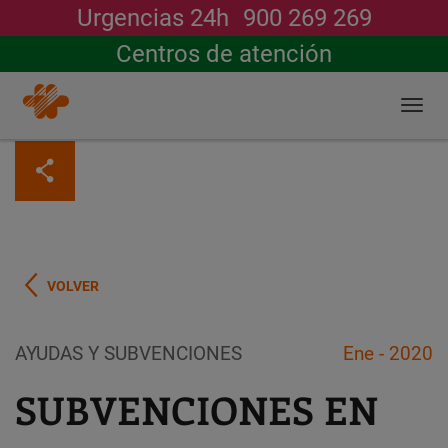
Urgencias 24h
900 269 269
Buscar
Centros de atención
Togg
navi
Pasar
al
contenido
principal
VOLVER
AYUDAS Y SUBVENCIONES
Ene - 2020
SUBVENCIONES EN