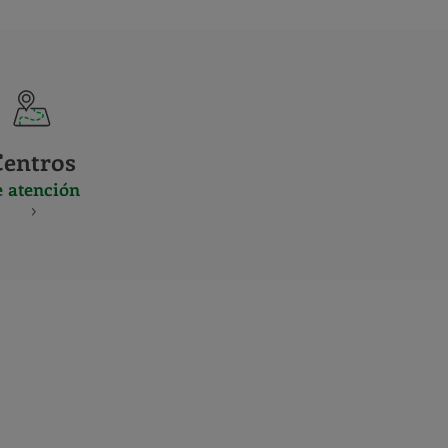
Centros
e atención
S
NES