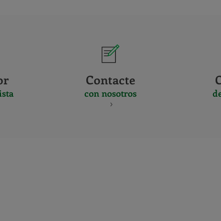
or
Contacte
ista
con nosotros
d
CERTIFICADO
Y
ACREDITACIO