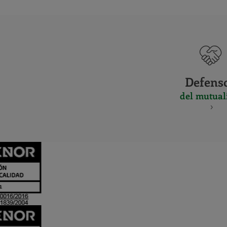
Defens
del mutual