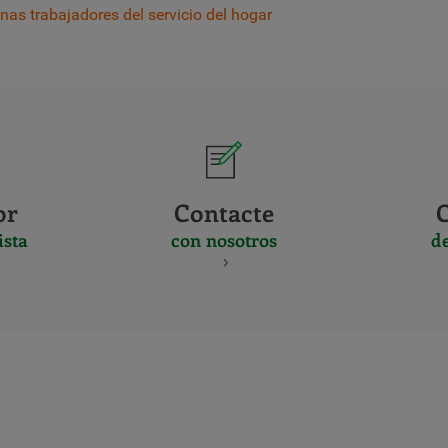
as trabajadores del servicio del hogar
or
Contacte
ista
con nosotros
d
CERTIFICADO
Y
ACREDITACIO