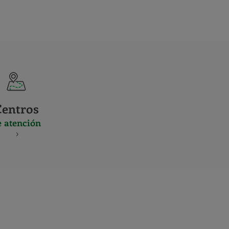
Centros
e atención
S
NES