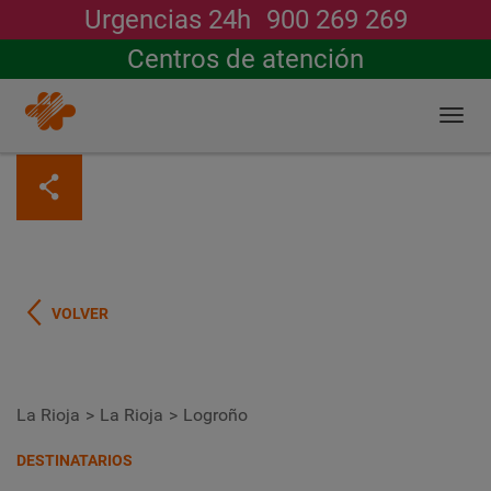
Urgencias 24h
900 269 269
Buscar
Centros de atención
Togg
navi
Pasar
al
contenido
principal
VOLVER
POBLACIÓN
La Rioja
La Rioja
Logroño
DESTINATARIOS