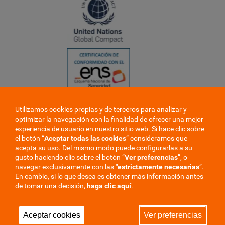
Utilizamos cookies propias y de terceros para analizar y
❮
optimizar la navegación con la finalidad de ofrecer una mejor
❯
experiencia de usuario en nuestro sitio web. Si hace clic sobre
el botón “
Aceptar todas las cookies
” consideramos que
acepta su uso. Del mismo modo puede configurarlas a su
gusto haciendo clic sobre el botón ”
Ver preferencias
”, o
navegar exclusivamente con las
"estrictamente
necesarias
”.
En cambio, si lo que desea es obtener más información antes
de tomar una decisión,
haga clic aquí
.
Trabaje en la mutua
Perfil del contratante
Aceptar cookies
Ver preferencias
Privacidad
Cookies