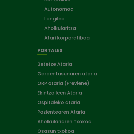
Autonomoa
Langilea
Aholkularitza
Atari korporatiboa
PORTALES
Betetze Ataria
Gardentasunaren ataria
ORP ataria (Previene)
Ekintzaileen Ataria
Ospitaleko ataria
Pazientearen Ataria
Aholkulariaren Txokoa
Osasun txokoa