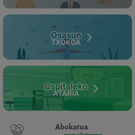
Osasun
TXOKOA
Ospitaleko
ATARIA
Abokatua
mutualistarena