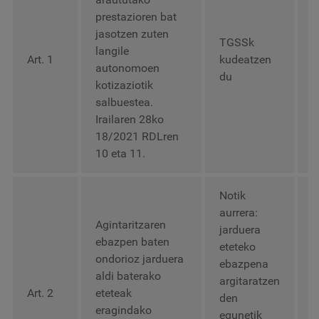
prestazioren bat
jasotzen zuten
TGSSk
langile
2
Art. 1
kudeatzen
autonomoen
e
du
kotizaziotik
salbuestea.
Irailaren 28ko
18/2021 RDLren
10 eta 11.
Notik
aurrera:
Agintaritzaren
jarduera
ebazpen baten
E
eteteko
ondorioz jarduera
i
ebazpena
aldi baterako
a
argitaratzen
Art. 2
eteteak
G
den
eragindako
2
egunetik