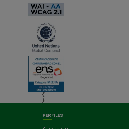
❮
❯
PERFILES
Kompainia