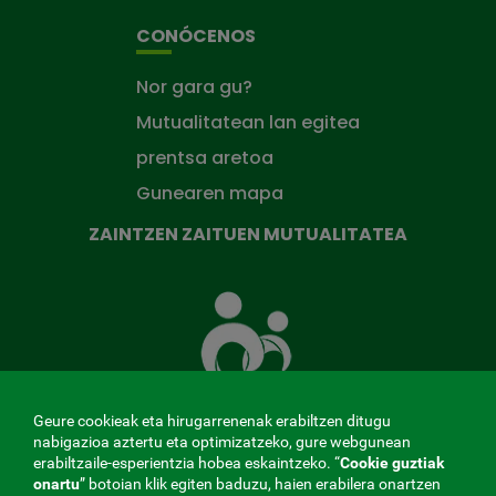
CONÓCENOS
Nor gara gu?
Mutualitatean lan egitea
prentsa aretoa
Gunearen mapa
ZAINTZEN ZAITUEN MUTUALITATEA
Zaintzen
zaituen
Mutua
Geure cookieak eta hirugarrenenak erabiltzen ditugu
nabigazioa aztertu eta optimizatzeko, gure webgunean
erabiltzaile-esperientzia hobea eskaintzeko. “
Cookie guztiak
MENÚ
onartu
” botoian klik egiten baduzu, haien erabilera onartzen