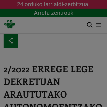
24 orduko larrialdi-zerbitzua
Arreta zentroak
Bilatu
Togg
navi
Skip
to
main
content
2/2022 ERREGE LEGE
DEKRETUAN
ARAUTUTAKO
AUTONOMOENTZAKO