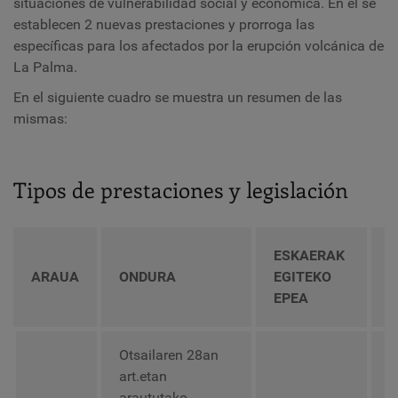
situaciones de vulnerabilidad social y económica. En él se
establecen 2 nuevas prestaciones y prorroga las
específicas para los afectados por la erupción volcánica de
La Palma.
En el siguiente cuadro se muestra un resumen de las
mismas:
Tipos de prestaciones y legislación
ESKAERAK
G
ARAUA
ONDURA
EGITEKO
I
EPEA
Otsailaren 28an
art.etan
araututako