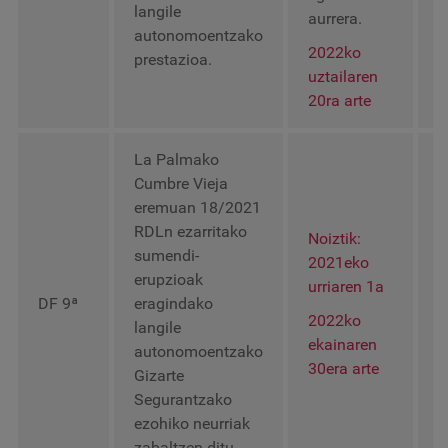
langile
e
aurrera.
autonomoentzako
3
2022ko
prestazioa.
uztailaren
20ra arte
La Palmako
Cumbre Vieja
eremuan 18/2021
RDLn ezarritako
Noiztik:
sumendi-
2021eko
erupzioak
2
urriaren 1a
DF 9ª
eragindako
e
2022ko
langile
3
ekainaren
autonomoentzako
30era arte
Gizarte
Segurantzako
ezohiko neurriak
zabaltzen ditu.