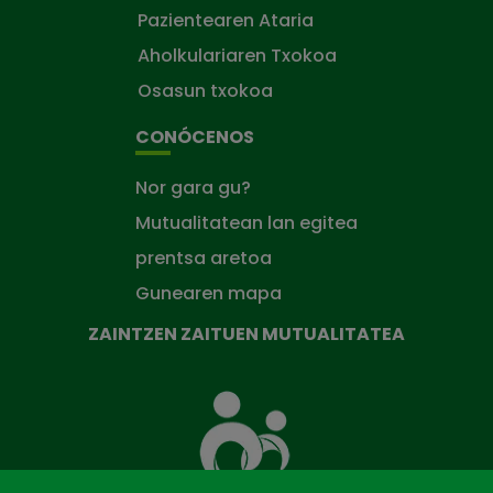
Pazientearen Ataria
Aholkulariaren Txokoa
Osasun txokoa
CONÓCENOS
Nor gara gu?
Mutualitatean lan egitea
prentsa aretoa
Gunearen mapa
ZAINTZEN ZAITUEN MUTUALITATEA
Zaintzen
zaituen
Mutua