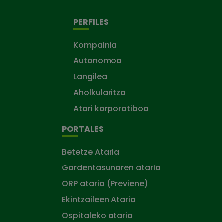
PERFILES
Kompainia
Autonomoa
Langilea
Aholkularitza
Atari korporatiboa
PORTALES
Betetze Ataria
Gardentasunaren ataria
ORP ataria (Previene)
Ekintzaileen Ataria
Ospitaleko ataria