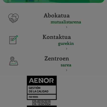
Abokatua
mutualistarena
Kontaktua
gurekin
Zentroen
sarea
CERTIFICADO
Y
ACREDITACIO