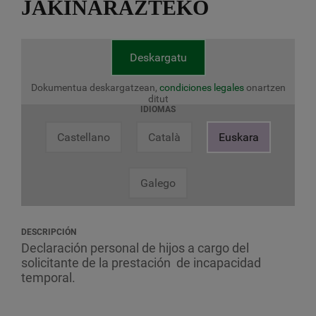
JAKINARAZTEKO
Deskargatu
Dokumentua deskargatzean,
condiciones legales
onartzen
ditut
IDIOMAS
Castellano
Català
Euskara
Galego
DESCRIPCIÓN
Declaración personal de hijos a cargo del
solicitante de la prestación de incapacidad
temporal.