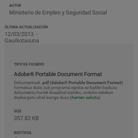
AUTOR
Ministerio de Empleo y Seguridad Social
ÚLTIMA ACTUALIZACIÓN
12/03/2013
Gaurkotasuna
TIPO DE FICHERO
Adobe® Portable Document Format
Dokumentuek
.pdf (Adobe® Portable Document Format)
formatua dute; zuk programa egokia ez baldin baduzu
dokumentu horiek ikusiahal izateko, ondoko estekan
deskargatu ahal izango duzu
(hemen sakatu)
SIZE
357.82 KB
BERTSIOA