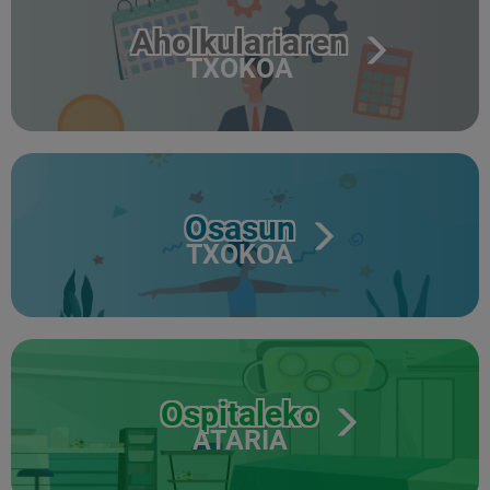
Aholkulariaren
TXOKOA
Osasun
TXOKOA
Ospitaleko
ATARIA