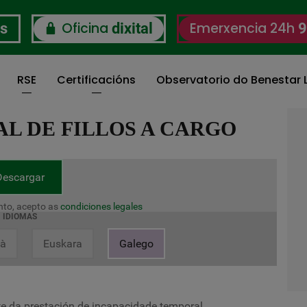
Oficina
Emerxencia 24h
os
dixital
9
RSE
Certificacións
Observatorio do Benestar L
L DE FILLOS A CARGO
Descargar
to, acepto as
condiciones legales
IDIOMAS
là
Euskara
Galego
nte da prestación de incapacidade temporal.