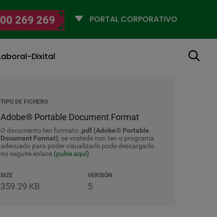
Selecciona
00 269 269
un
perfil
Buscar
aboral-Dixital
TIPO DE FICHERO
Adobe® Portable Document Format
O documento ten formato
.pdf (Adobe® Portable
Document Format)
; se vostede non ten o programa
adecuado para poder visualizarlo pode descargarlo
no seguite enlace
(pulse aquí)
SIZE
VERSIÓN
359.29 KB
5