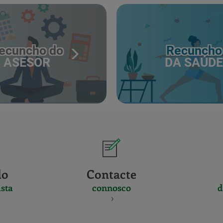
ecuncho do
Recuncho
ASESOR
DA SAÚDE
do
Contacte
sta
connosco
d