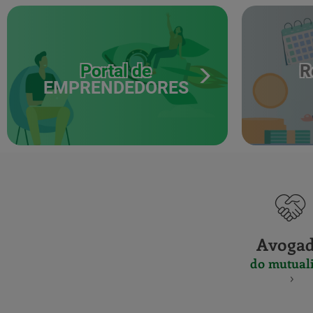
Portal de
R
EMPRENDEDORES
Avoga
do mutuali