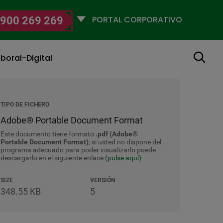
Selecciona
900 269 269
un
perfil
Buscar
boral-Digital
TIPO DE FICHERO
Adobe® Portable Document Format
Este documento tiene formato
.pdf (Adobe®
Portable Document Format)
; si usted no dispone del
programa adecuado para poder visualizarlo puede
descargarlo en el siguiente enlace
(pulse aquí)
SIZE
VERSIÓN
348.55 KB
5