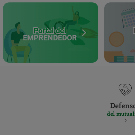
Portal del
EMPRENDEDOR
Defens
del mutual