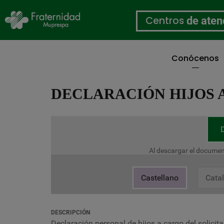
Centros
de aten
Conócenos
Pasar
al
DECLARACIÓN HIJOS 
contenido
principal
Al descargar el documen
Castellano
Cata
DESCRIPCIÓN
Declaración personal de hijos a cargo del solicit