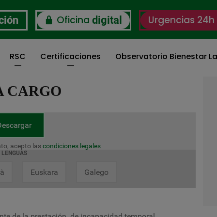
Oficina
Urgencias 24h
ción
digital
RSC
Certificaciones
Observatorio Bienestar La
A CARGO
Descargar
to, acepto las
condiciones legales
LENGUAS
là
Euskara
Galego
ante de la prestación de incapacidad temporal.