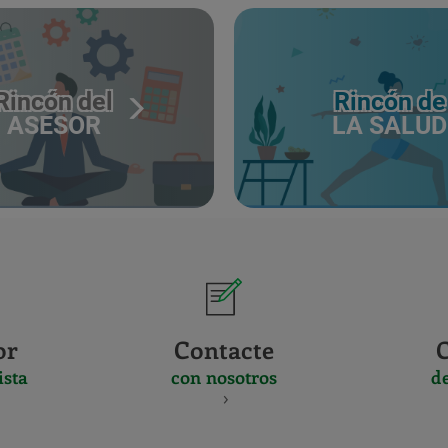
Rincón del
Rincón de
ASESOR
LA SALUD
or
Contacte
ista
con nosotros
d