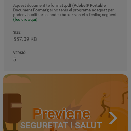
Aquest document té format
.pdf (Adobe® Portable
Document Format)
; si no teniu el programa adequat per
poder visualitzar-lo, podeu baixar-vos-el a l’enllaç següent
(feu clic aquí)
SIZE
557.09 KB
VERSIÓ
5
Previene
SEGURETAT I SALUT