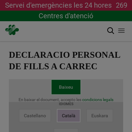
Servei d'emergències les 24 hores
269
Centres d'atenció
Cerca
Togg
navi
Vés
al
DECLARACIO PERSONAL
contingut
DE FILLS A CARREC
Baixeu
En baixar el document, accepto les
condicions legals
IDIOMES
Castellano
Català
Euskara