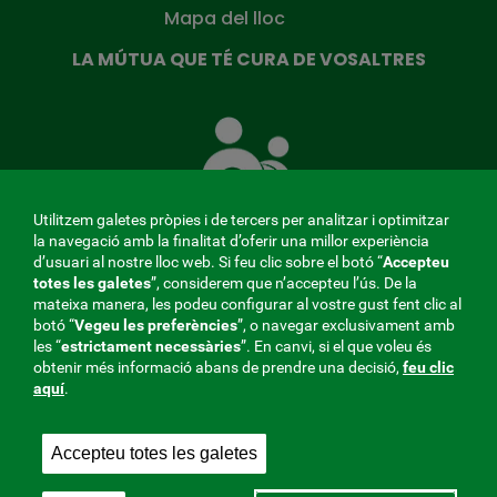
Mapa del lloc
LA MÚTUA QUE TÉ CURA DE VOSALTRES
La
Mútua
que
té
cura
Utilitzem galetes pròpies i de tercers per analitzar i optimitzar
de
la navegació amb la finalitat d’oferir una millor experiència
tu
d’usuari al nostre lloc web. Si feu clic sobre el botó “
Accepteu
totes les galetes
”, considerem que n’accepteu l’ús. De la
mateixa manera, les podeu configurar al vostre gust fent clic al
MENÚ
botó “
Vegeu les preferències
”, o navegar exclusivament amb
les “
estrictament
necessàries
”. En canvi, si el que voleu és
REDES
obtenir més informació abans de prendre una decisió,
feu clic
aquí
.
SOCIALES
Perfil del contractant
|
Cookies
|
Avís legal
|
Privacitat
V20
Accepteu totes les galetes
Mútua col·laboradora amb la Seguretat Social, 275.
Fraternidad-Muprespa 2026