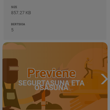
SIZE
857.27 KB
BERTSIOA
5
Previene
SEGURTASUNA ETA
OSASUNA