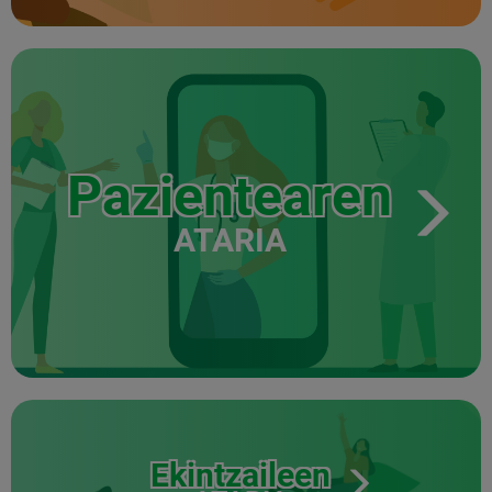
Pazientearen
ATARIA
Ekintzaileen