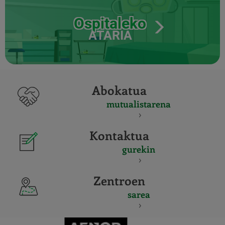
Ospitaleko
ATARIA
Abokatua
mutualistarena
Kontaktua
gurekin
Zentroen
sarea