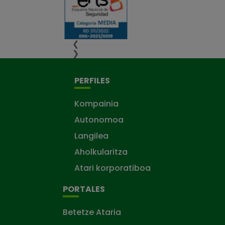
❮
❯
PERFILES
Kompainia
Autonomoa
Langilea
Aholkularitza
Atari korporatiboa
PORTALES
Betetze Ataria