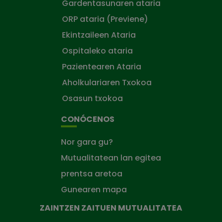
Gardentasunaren ataria
ORP ataria (Previene)
Ekintzaileen Ataria
Ospitaleko ataria
Pazientearen Ataria
Aholkulariaren Txokoa
Osasun txokoa
CONÓCENOS
Nor gara gu?
Mutualitatean lan egitea
prentsa aretoa
Gunearen mapa
ZAINTZEN ZAITUEN MUTUALITATEA