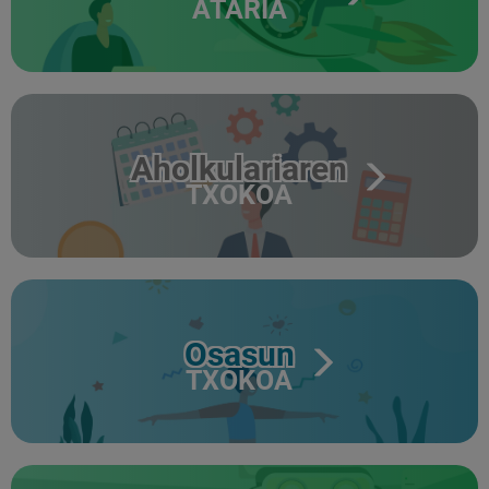
ATARIA
Aholkulariaren
TXOKOA
Osasun
TXOKOA