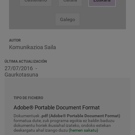
Galego
AUTOR
Komunikazioa Saila
ÚLTIMA ACTUALIZACIÓN
27/07/2016
Gaurkotasuna
TIPO DE FICHERO
Adobe® Portable Document Format
Dokumentuek
.pdf (Adobe® Portable Document Format)
formatua dute; zuk programa egokia ez baldin baduzu
dokumentu horiek ikusiahal izateko, ondoko estekan
deskargatu ahal izango duzu
(hemen sakatu)