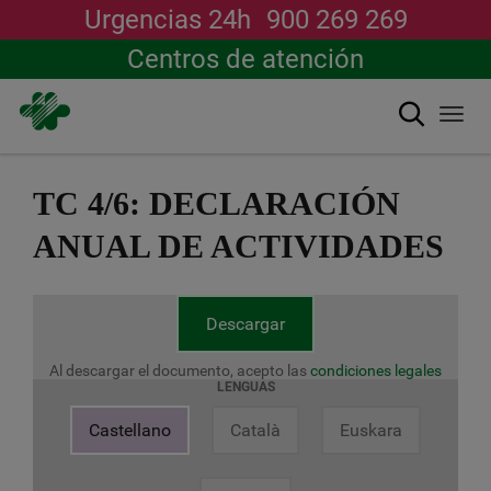
Urgencias 24h
900 269 269
Centros de atención
Buscar
Togg
navi
Pasar
al
TC 4/6: DECLARACIÓN
contenido
principal
ANUAL DE ACTIVIDADES
Descargar
Al descargar el documento, acepto las
condiciones legales
LENGUAS
Castellano
Català
Euskara