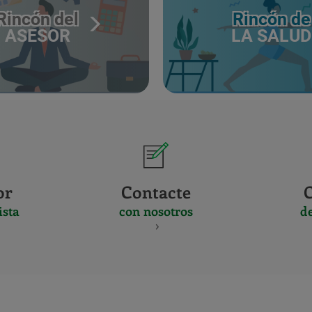
Rincón del
Rincón de
ASESOR
LA SALUD
or
Contacte
ista
con nosotros
d
CERTIFICADO