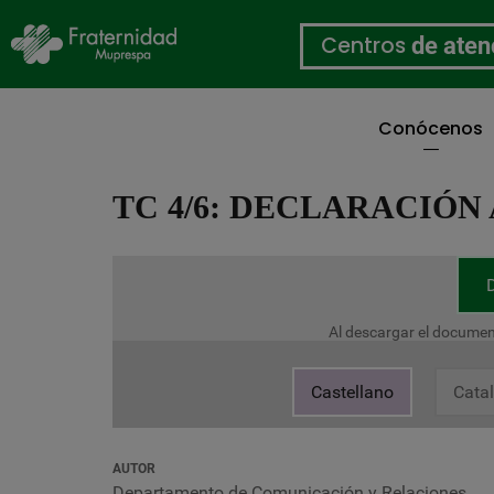
Centros
de aten
Conócenos
Pasar
al
TC 4/6: DECLARACIÓN
contenido
principal
Al descargar el documen
Castellano
Cata
AUTOR
Departamento de Comunicación y Relaciones