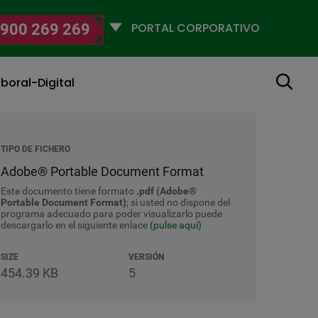
Selecciona
900 269 269
un
perfil
Buscar
boral-Digital
TIPO DE FICHERO
Adobe® Portable Document Format
Este documento tiene formato
.pdf (Adobe®
Portable Document Format)
; si usted no dispone del
programa adecuado para poder visualizarlo puede
descargarlo en el siguiente enlace
(pulse aquí)
SIZE
VERSIÓN
454.39 KB
5