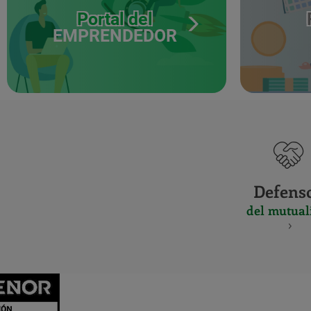
Portal del
EMPRENDEDOR
Defens
del mutual