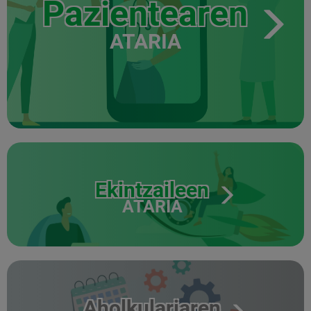
Pazientearen
ATARIA
Ekintzaileen
ATARIA
Aholkulariaren