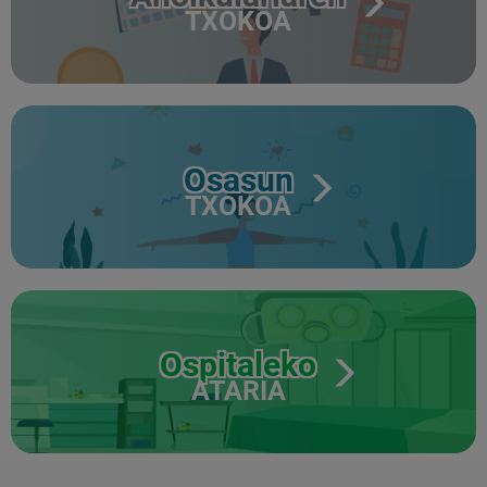
TXOKOA
Osasun
TXOKOA
Ospitaleko
ATARIA