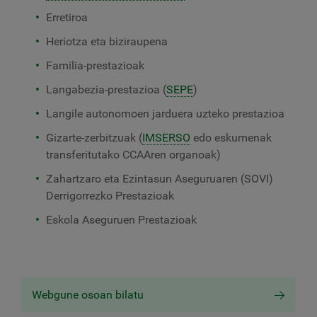
Erretiroa
Heriotza eta biziraupena
Familia-prestazioak
Langabezia-prestazioa (
SEPE
)
Langile autonomoen jarduera uzteko prestazioa
Gizarte-zerbitzuak (
IMSERSO
edo eskumenak
transferitutako CCAAren organoak)
Zahartzaro eta Ezintasun Aseguruaren (SOVI)
Derrigorrezko Prestazioak
Eskola Aseguruen Prestazioak
Webgune osoan bilatu