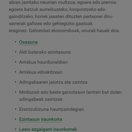
abian jarritako neurrien multzoa, egoera edo premia-
egoera batzuk aurreikusteko, konpontzeko edo
gainditzeko, horiek jasaten dituzten pertsonei diru-
sarrerak galtzea edo gehiegizko gastuak
eraginez. Gehienbat ekonomikoak, onurak hauek dira:
Osasuna
Aldi baterako ezintasuna
Arriskua haurdunaldian
Arriskua edoskitzean
Adingabearen jaiotza eta zaintza
Minbiziak edo beste gaixotasun larriren bat duten
adingabeak zaintzea
Erantzukizuna haurtzaindegian
Ezintasun iraunkorra
Lesio ezgaigarri iraunkorrak