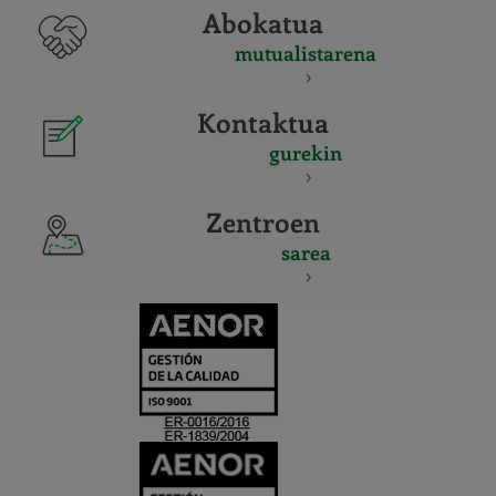
Abokatua
mutualistarena
Kontaktua
gurekin
Zentroen
sarea
CERTIFICADO
Y
ACREDITACIO