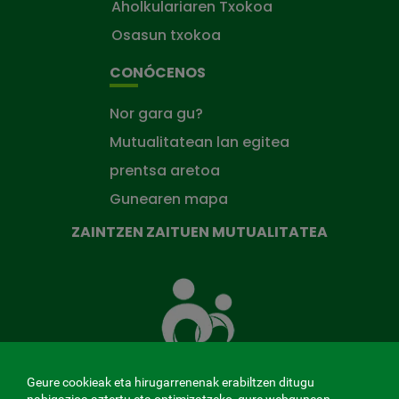
Aholkulariaren Txokoa
Osasun txokoa
CONÓCENOS
Nor gara gu?
Mutualitatean lan egitea
prentsa aretoa
Gunearen mapa
ZAINTZEN ZAITUEN MUTUALITATEA
Zaintzen
zaituen
Mutua
Geure cookieak eta hirugarrenenak erabiltzen ditugu