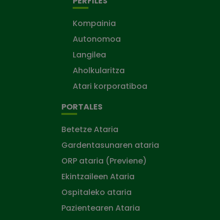
PERFILES
Kompainia
Autonomoa
Langilea
Aholkularitza
Atari korporatiboa
PORTALES
Betetze Ataria
Gardentasunaren ataria
ORP ataria (Previene)
Ekintzaileen Ataria
Ospitaleko ataria
Pazientearen Ataria