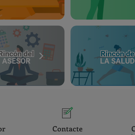
Rincón del
Rincón de
ASESOR
LA SALUD
or
Contacte