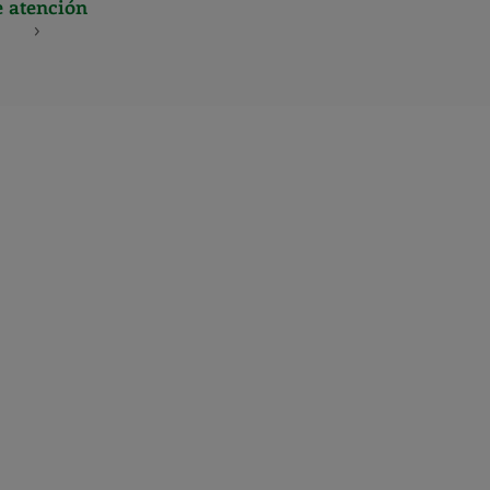
e atención
S
NES