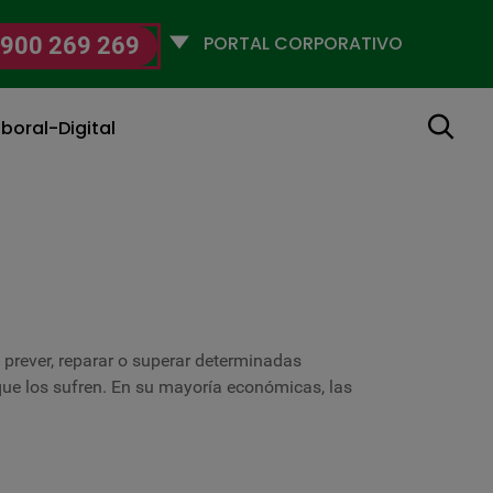
Selecciona
900 269 269
un
perfil
Buscar
boral-Digital
a prever, reparar o superar determinadas
que los sufren. En su mayoría económicas, las