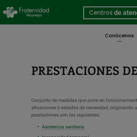
Centros
de aten
Conócenos
Pasar
al
contenido
principal
PRESTACIONES DE
Conjunto de medidas que pone en funcionamien
situaciones o estados de necesidad, originando 
prestaciones son las siguientes:
Asistencia sanitaria