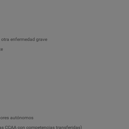
u otra enfermedad grave
te
adores autónomos
as CCAA con competencias transferidas)