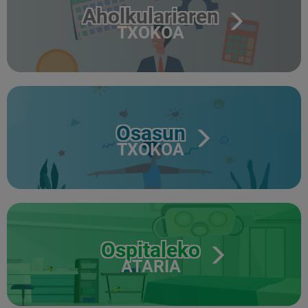
Aholkulariaren
TXOKOA
Osasun
TXOKOA
Ospitaleko
ATARIA