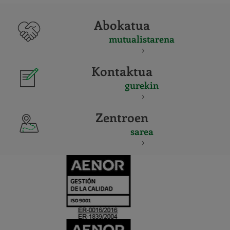
Abokatua
mutualistarena
Kontaktua
gurekin
Zentroen
sarea
CERTIFICADO
Y
ACREDITACIO