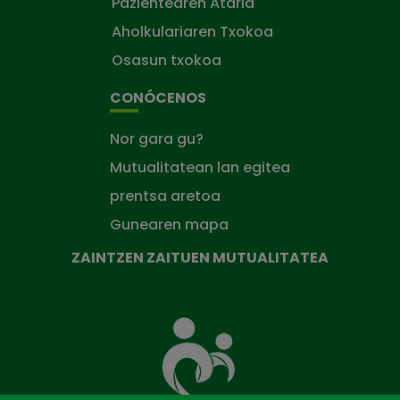
Pazientearen Ataria
Aholkulariaren Txokoa
Osasun txokoa
CONÓCENOS
Nor gara gu?
Mutualitatean lan egitea
prentsa aretoa
Gunearen mapa
ZAINTZEN ZAITUEN MUTUALITATEA
Zaintzen
zaituen
Mutua