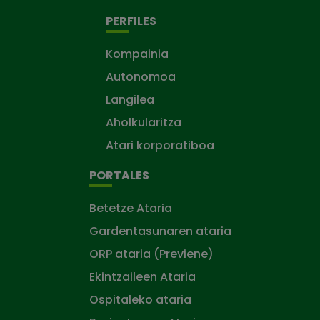
PERFILES
Kompainia
Autonomoa
Langilea
Aholkularitza
Atari korporatiboa
PORTALES
Betetze Ataria
Gardentasunaren ataria
ORP ataria (Previene)
Ekintzaileen Ataria
Ospitaleko ataria