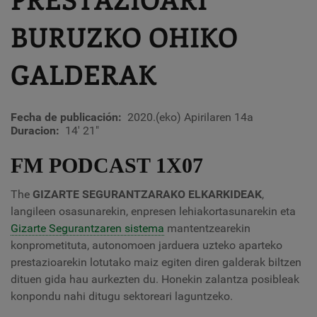
BURUZKO OHIKO
GALDERAK
Fecha de publicación
2020.(eko) Apirilaren 14a
Duracion
14' 21"
FM PODCAST 1X07
The
GIZARTE SEGURANTZARAKO ELKARKIDEAK
,
langileen osasunarekin, enpresen lehiakortasunarekin eta
Gizarte Segurantzaren sistema
mantentzearekin
konprometituta, autonomoen jarduera uzteko aparteko
prestazioarekin lotutako maiz egiten diren galderak biltzen
dituen gida hau aurkezten du. Honekin zalantza posibleak
konpondu nahi ditugu sektoreari laguntzeko.