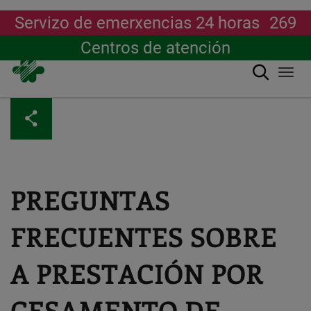
Servizo de emerxencias 24 horas
269
Centros de atención
Buscar
Togg
navi
Ir
o
contido
principal
PREGUNTAS
FRECUENTES SOBRE
A PRESTACIÓN POR
CESAMENTO DE