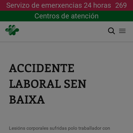
Servizo de emerxencias 24 horas
269
Centros de atención
Buscar
Togg
navi
Ir
o
contido
principal
ACCIDENTE
LABORAL SEN
BAIXA
Lesións corporales sufridas polo traballador con