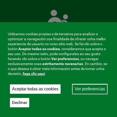
A
Mutua
que
te
coida
Utilizamos cookies propias e de terceiros para analizar e
optimizar a navegación coa finalidade de ofrecer unha mellor
experiencia de usuario no noso sitio web. Se fai clic sobre o
botón
Aceptar todas as cookies
, consideramos que acepta o
seu uso. Do mesmo xeito, pode configuralas ao seu gusto
MENÚ
facendo clic sobre o botón
Ver preferencias
, ou navegar
exclusivamente coas
estritamente
necesarias
. En cambio, se
REDES
o que desexa é obter máis información antes de tomar unha
decisión,
faga clic aquí
.
SOCIALES
Perfil do contratante
|
Cookies
|
Aviso legal
|
Privacidade
V20
Aceptar todas as cookies
Ver preferencias
Mutua Colaboradora coa Seguridade Social, 275.
Fraternidad-Muprespa 2026
Declinar
Gardar
Galego