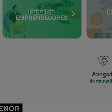
Portal de
R
EMPRENDEDORES
Avoga
do mutuali