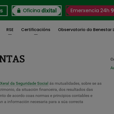
Oficina
Emerxencia 24h
os
dixital
9
RSE
Certificacións
Observatorio do Benestar L
ONTAS
C
A
 Xeral da Seguridade Social
ás mutualidades, sobre se as
rimonio, da situación financeira, dos resultados das
ento de acordo coas normas e principios contables e
n a información necesaria para a súa correcta