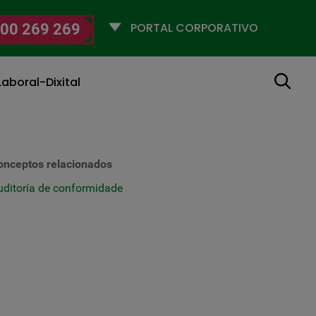
Selecciona
00 269 269
un
perfil
Buscar
aboral-Dixital
onceptos relacionados
uditoría de conformidade