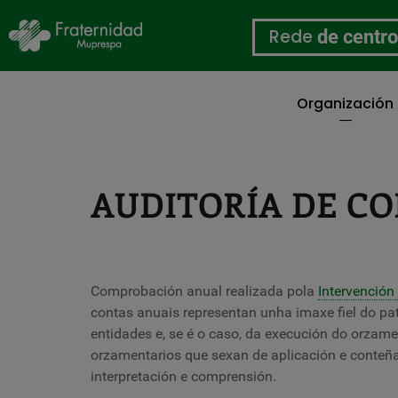
Rede
de centr
Organización
Ir
o
contido
principal
AUDITORÍA DE C
Comprobación anual realizada pola
Intervención
contas anuais representan unha imaxe fiel do pat
entidades e, se é o caso, da execución do orzam
orzamentarios que sexan de aplicación e conteña
interpretación e comprensión.