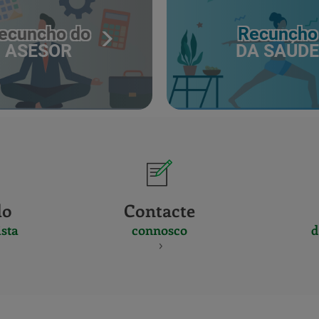
ecuncho do
Recuncho
ASESOR
DA SAÚDE
do
Contacte
sta
connosco
d
CERTIFICADO