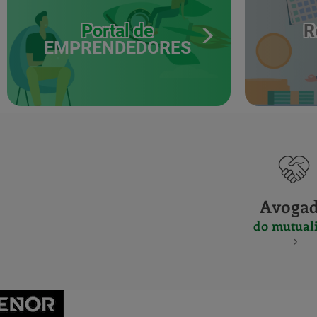
Portal de
R
EMPRENDEDORES
Avoga
do mutuali