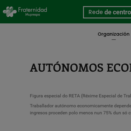
Rede
de centr
Organización
Ir
o
contido
principal
AUTÓNOMOS ECO
Figura especial do RETA (Réxime Especial de Tr
Traballador autónomo economicamente depende
ingresos proceden polo menos nun 75% dun só cl