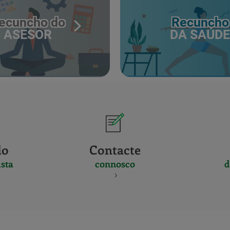
ecuncho do
Recuncho
ASESOR
DA SAÚDE
do
Contacte
sta
connosco
d
CERTIFICADO