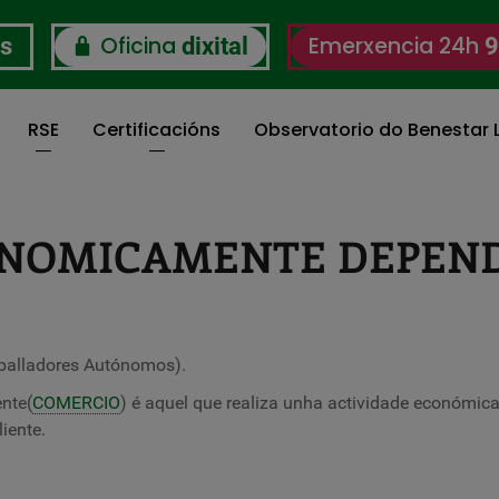
Oficina
Emerxencia 24h
os
dixital
9
RSE
Certificacións
Observatorio do Benestar L
NOMICAMENTE DEPEN
aballadores Autónomos).
nte
(
COMERCIO
) é aquel que realiza unha actividade económica
iente.