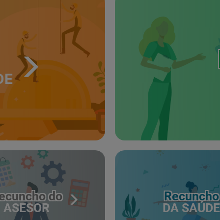
DE
ecuncho do
Recuncho
ASESOR
DA SAÚDE