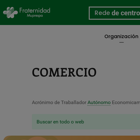
Rede
de centr
Organización
Ir
o
contido
principal
COMERCIO
Acrónimo de Traballador
Autónomo
Economicame
Buscar en todo o web