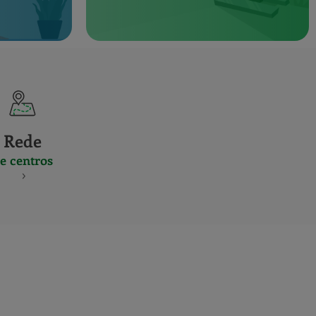
Rede
e centros
S
NES