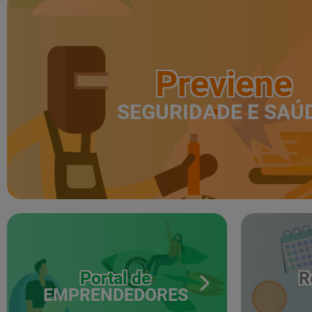
Previene
SEGURIDADE E SAÚ
Portal de
R
EMPRENDEDORES