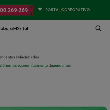
Selecciona
00 269 269
un
perfil
Buscar
aboral-Dixital
onceptos relacionados
utónomos economicamente dependentes