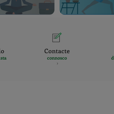
do
Contacte
sta
connosco
d
CERTIFICADO
Y
ACREDITACIO