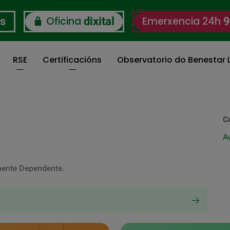
Oficina
Emerxencia 24h
os
dixital
9
RSE
Certificacións
Observatorio do Benestar L
C
A
nte Dependente.