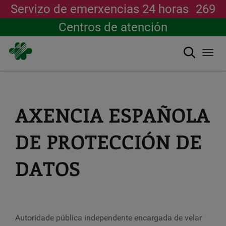
Servizo de emerxencias 24 horas
269
Centros de atención
Buscar
Togg
navi
Ir
o
contido
principal
AXENCIA ESPAÑOLA
DE PROTECCIÓN DE
DATOS
Autoridade pública independente encargada de velar