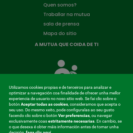
Quen somos?
Traballar na mutua
sala de prensa
Mapa do sitio
A MUTUA QUE COIDA DE TI
A
Mutua
que
te
coida
Utilizamos cookies propias e de terceiros para analizar e
optimizar a navegación coa finalidade de ofrecer unha mellor
experiencia de usuario no noso sitio web. Se fai clic sobre o
botón
Aceptar todas as cookies
, consideramos que acepta o
seu uso. Do mesmo xeito, pode configuralas ao seu gusto
MENÚ
facendo clic sobre o botón
Ver preferencias
, ou navegar
exclusivamente coas
estritamente
necesarias
. En cambio, se
REDES
o que desexa é obter máis información antes de tomar unha
decisión,
faga clic aquí
.