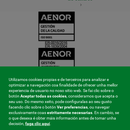
CERTIFICADO
Y
ACREDITACIO
Utilizamos cookies propias e de terceiros para analizar e
optimizar a navegación coa finalidade de ofrecer unha mellor
experiencia de usuario no noso sitio web. Se fai clic sobre o
botón
Aceptar todas as cookies
, consideramos que acepta o
seu uso. Do mesmo xeito, pode configuralas ao seu gusto
facendo clic sobre o botón
Ver preferencias
, ou navegar
exclusivamente coas
estritamente
necesarias
. En cambio, se
o que desexa é obter máis información antes de tomar unha
decisión,
faga clic aquí
.