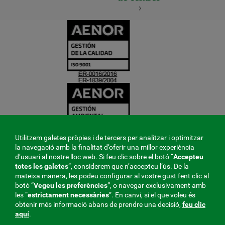
CERTIFICADO
Y
ACREDITACIO
Utilitzem galetes pròpies i de tercers per analitzar i optimitzar
la navegació amb la finalitat d’oferir una millor experiència
d’usuari al nostre lloc web. Si feu clic sobre el botó “
Accepteu
totes les galetes
”, considerem que n’accepteu l’ús. De la
mateixa manera, les podeu configurar al vostre gust fent clic al
botó “
Vegeu les preferències
”, o navegar exclusivament amb
les “
estrictament
necessàries
”. En canvi, si el que voleu és
obtenir més informació abans de prendre una decisió,
feu clic
aquí
.