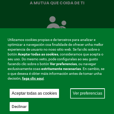
A MUTUA QUE COIDA DE TI
A
Mutua
que
te
coida
Utilizamos cookies propias e de terceiros para analizar e
optimizar a navegación coa finalidade de ofrecer unha mellor
experiencia de usuario no noso sitio web. Se fai clic sobre o
botón
Aceptar todas as cookies
, consideramos que acepta o
seu uso. Do mesmo xeito, pode configuralas ao seu gusto
MENÚ
facendo clic sobre o botón
Ver preferencias
, ou navegar
exclusivamente coas
estritamente
necesarias
. En cambio, se
REDES
o que desexa é obter máis información antes de tomar unha
decisión,
faga clic aquí
.
SOCIALES
Perfil do contratante
|
Cookies
|
Aviso legal
|
Privacidade
V20
Aceptar todas as cookies
Ver preferencias
Mutua Colaboradora coa Seguridade Social, 275.
Fraternidad-Muprespa 2026
Declinar