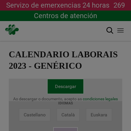
Servizo de emerxencias 24 horas
269
Centros de atención
Buscar
Togg
navi
Ir
o
CALENDARIO LABORAIS
contido
principal
2023 - GENÉRICO
Descargar
Ao descargar o documento, acepto as
condiciones legales
IDIOMAS
Castellano
Català
Euskara