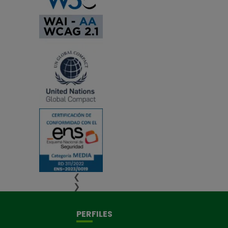
❮
❯
PERFILES