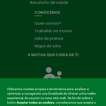
Recuncho de saúde
CONÓCENOS
Quen somos?
Traballar na mutua
sala de prensa
Mapa do sitio
A MUTUA QUE COIDA DE TI
A
Mutua
que
te
coida
Utilizamos cookies propias e de terceiros para analizar e
optimizar a navegación coa finalidade de ofrecer unha mellor
experiencia de usuario no noso sitio web. Se fai clic sobre o
botón
Aceptar todas as cookies
, consideramos que acepta o