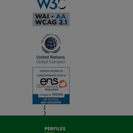
❮
❯
PERFILES