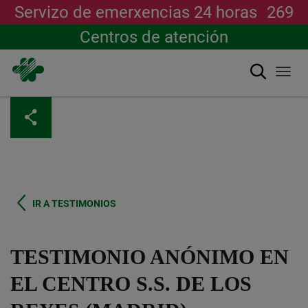
Servizo de emerxencias 24 horas
269
Centros de atención
Buscar
Togg
navi
Ir
o
contido
principal
IR A TESTIMONIOS
TESTIMONIO ANÓNIMO EN
EL CENTRO S.S. DE LOS