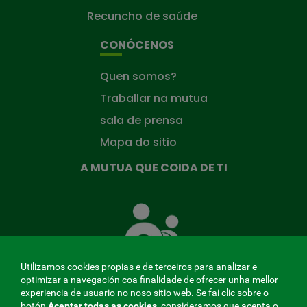
Recuncho de saúde
CONÓCENOS
Quen somos?
Traballar na mutua
sala de prensa
Mapa do sitio
A MUTUA QUE COIDA DE TI
A
Mutua
que
te
coida
Utilizamos cookies propias e de terceiros para analizar e
optimizar a navegación coa finalidade de ofrecer unha mellor
experiencia de usuario no noso sitio web. Se fai clic sobre o
botón
Aceptar todas as cookies
, consideramos que acepta o