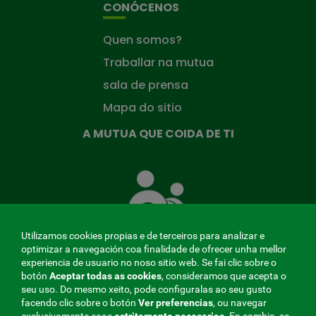
CONÓCENOS
Quen somos?
Traballar na mutua
sala de prensa
Mapa do sitio
A MUTUA QUE COIDA DE TI
A
Mutua
que
te
coida
Utilizamos cookies propias e de terceiros para analizar e
optimizar a navegación coa finalidade de ofrecer unha mellor
experiencia de usuario no noso sitio web. Se fai clic sobre o
botón
Aceptar todas as cookies
, consideramos que acepta o
seu uso. Do mesmo xeito, pode configuralas ao seu gusto
MENÚ
facendo clic sobre o botón
Ver preferencias
, ou navegar