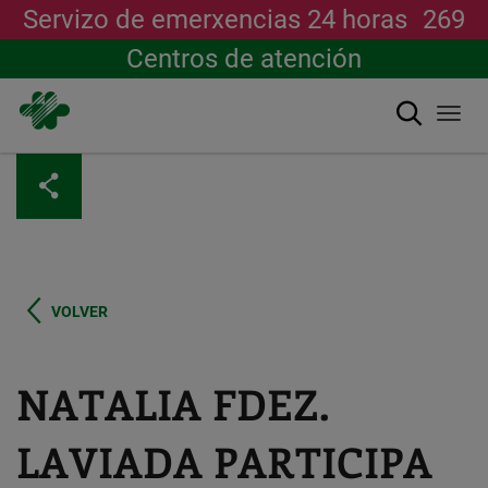
Servizo de emerxencias 24 horas
269
Centros de atención
Buscar
Togg
navi
Ir
o
contido
principal
VOLVER
NATALIA FDEZ.
LAVIADA PARTICIPA