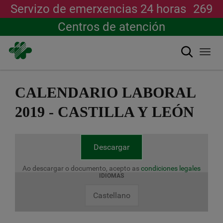
Servizo de emerxencias 24 horas
269
Centros de atención
Buscar
Togg
navi
Ir
o
CALENDARIO LABORAL
contido
principal
2019 - CASTILLA Y LEÓN
Descargar
Ao descargar o documento, acepto as
condiciones legales
IDIOMAS
Castellano