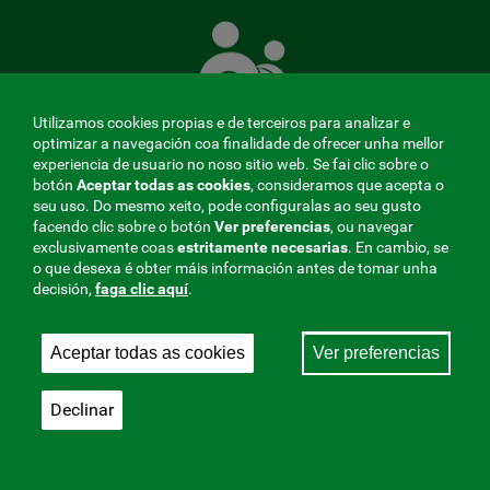
A
Mutua
que
te
coida
Utilizamos cookies propias e de terceiros para analizar e
optimizar a navegación coa finalidade de ofrecer unha mellor
experiencia de usuario no noso sitio web. Se fai clic sobre o
botón
Aceptar todas as cookies
, consideramos que acepta o
seu uso. Do mesmo xeito, pode configuralas ao seu gusto
MENÚ
facendo clic sobre o botón
Ver preferencias
, ou navegar
exclusivamente coas
estritamente
necesarias
. En cambio, se
REDES
o que desexa é obter máis información antes de tomar unha
decisión,
faga clic aquí
.
SOCIALES
Perfil do contratante
|
Cookies
|
Aviso legal
|
Privacidade
V20
Aceptar todas as cookies
Ver preferencias
Mutua Colaboradora coa Seguridade Social, 275.
Fraternidad-Muprespa 2026
Declinar
Gardar
Galego