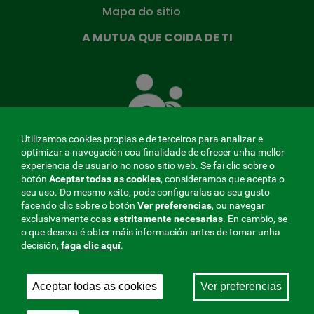
Mapa do sitio
A MUTUA QUE COIDA DE TI
A
Mutua
que
te
coida
Utilizamos cookies propias e de terceiros para analizar e
optimizar a navegación coa finalidade de ofrecer unha mellor
experiencia de usuario no noso sitio web. Se fai clic sobre o
botón
Aceptar todas as cookies
, consideramos que acepta o
seu uso. Do mesmo xeito, pode configuralas ao seu gusto
MENÚ
facendo clic sobre o botón
Ver preferencias
, ou navegar
exclusivamente coas
estritamente
necesarias
. En cambio, se
REDES
o que desexa é obter máis información antes de tomar unha
decisión,
faga clic aquí
.
SOCIALES
Perfil do contratante
|
Cookies
|
Aviso legal
|
Privacidade
V20
Aceptar todas as cookies
Ver preferencias
Mutua Colaboradora coa Seguridade Social, 275.
Fraternidad-Muprespa 2026