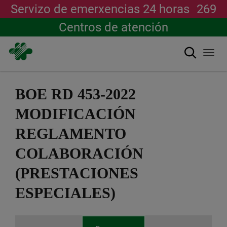
Servizo de emerxencias 24 horas
269
Centros de atención
Buscar
Togg
navi
Ir
o
BOE RD 453-2022
contido
principal
MODIFICACIÓN
REGLAMENTO
COLABORACIÓN
(PRESTACIONES
ESPECIALES)