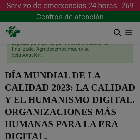
Servizo de emerxencias 24 horas
269
Centros de atención
Buscar
Togg
navi
×
Mensaxe
El plazo para participar en esta encuesta ha
Ir
de
finalizado. Agradecemos mucho su
o
estado
colaboración.
contido
principal
DÍA MUNDIAL DE LA
CALIDAD 2023: LA CALIDAD
Y EL HUMANISMO DIGITAL.
ORGANIZACIONES MÁS
HUMANAS PARA LA ERA
DIGITAL.