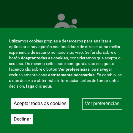
A
Mutua
que
te
coida
Utilizamos cookies propias e de terceiros para analizar e
optimizar a navegación coa finalidade de ofrecer unha mellor
experiencia de usuario no noso sitio web. Se fai clic sobre o
botón
Aceptar todas as cookies
, consideramos que acepta o
seu uso. Do mesmo xeito, pode configuralas ao seu gusto
MENÚ
facendo clic sobre o botón
Ver preferencias
, ou navegar
exclusivamente coas
estritamente
necesarias
. En cambio, se
REDES
o que desexa é obter máis información antes de tomar unha
decisión,
faga clic aquí
.
SOCIALES
Perfil do contratante
|
Cookies
|
Aviso legal
|
Privacidade
V20
Aceptar todas as cookies
Ver preferencias
Mutua Colaboradora coa Seguridade Social, 275.
Fraternidad-Muprespa 2026
Declinar
Gardar
Galego