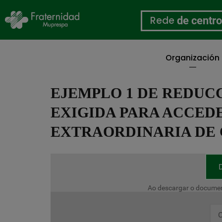
Rede
de centr
Organización
Ir
o
EJEMPLO 1 DE REDUC
contido
principal
EXIGIDA PARA ACCEDE
EXTRAORDINARIA DE 
Ao descargar o documen
C