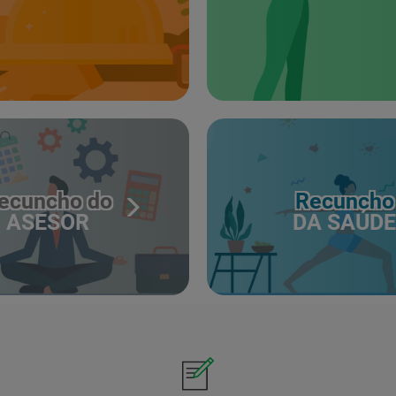
ecuncho do
Recuncho
ASESOR
DA SAÚDE