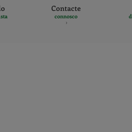
do
Contacte
sta
connosco
d
CERTIFICADO
Y
ACREDITACIO