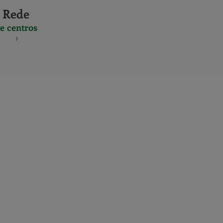
Rede
e centros
S
NES