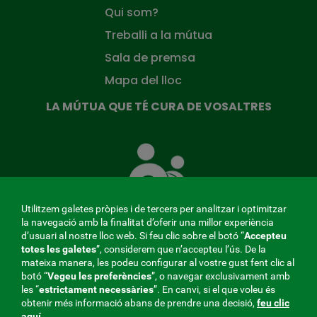
Qui som?
Treballi a la mútua
Sala de premsa
Mapa del lloc
LA MÚTUA QUE TÉ CURA DE VOSALTRES
La
Mútua
que
té
cura
Utilitzem galetes pròpies i de tercers per analitzar i optimitzar
de
la navegació amb la finalitat d’oferir una millor experiència
tu
d’usuari al nostre lloc web. Si feu clic sobre el botó “
Accepteu
totes les galetes
”, considerem que n’accepteu l’ús. De la
mateixa manera, les podeu configurar al vostre gust fent clic al
MENÚ
botó “
Vegeu les preferències
”, o navegar exclusivament amb
les “
estrictament
necessàries
”. En canvi, si el que voleu és
REDES
obtenir més informació abans de prendre una decisió,
feu clic
aquí
.