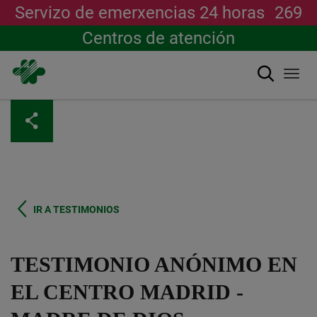
Servizo de emerxencias 24 horas
269
Centros de atención
Buscar
Togg
navi
Ir
o
contido
principal
IR A TESTIMONIOS
TESTIMONIO ANÓNIMO EN
EL CENTRO MADRID -