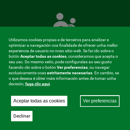
A
Mutua
que
te
coida
Utilizamos cookies propias e de terceiros para analizar e
optimizar a navegación coa finalidade de ofrecer unha mellor
experiencia de usuario no noso sitio web. Se fai clic sobre o
botón
Aceptar todas as cookies
, consideramos que acepta o
seu uso. Do mesmo xeito, pode configuralas ao seu gusto
MENÚ
facendo clic sobre o botón
Ver preferencias
, ou navegar
exclusivamente coas
estritamente
necesarias
. En cambio, se
REDES
o que desexa é obter máis información antes de tomar unha
decisión,
faga clic aquí
.
SOCIALES
Perfil do contratante
|
Cookies
|
Aviso legal
|
Privacidade
V20
Aceptar todas as cookies
Ver preferencias
Mutua Colaboradora coa Seguridade Social, 275.
Fraternidad-Muprespa 2026
Declinar
Gardar
Galego