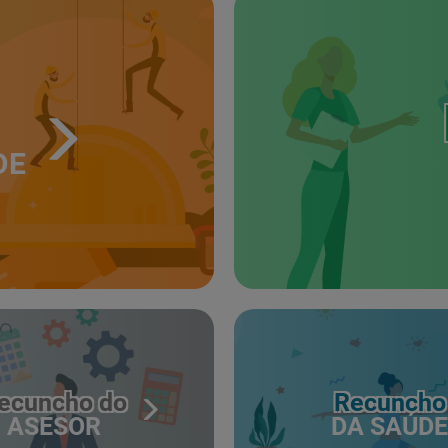
DE
ecuncho do
Recuncho
ASESOR
DA SAÚDE