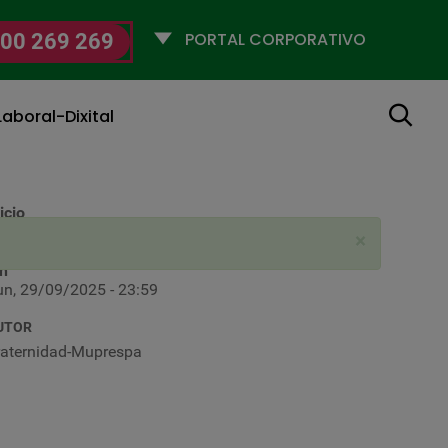
Selecciona
00 269 269
un
perfil
Buscar
aboral-Dixital
icio
un, 22/09/2025 - 00:00
×
in
un, 29/09/2025 - 23:59
UTOR
raternidad-Muprespa