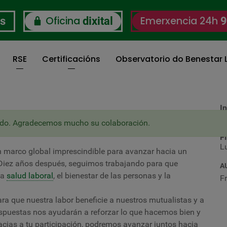
Oficina
Emerxencia 24h
os
dixital
9
RSE
Certificacións
Observatorio do Benestar L
In
L
R LOS ODS
izado. Agradecemos mucho su colaboración.
F
L
 marco global imprescindible para avanzar hacia un
. Diez años después, seguimos trabajando para que
A
la
salud laboral
, el bienestar de las personas y la
F
a que nuestra labor beneficie a nuestros mutualistas y a
espuestas nos ayudarán a reforzar lo que hacemos bien y
acias a tu participación, podremos avanzar juntos hacia