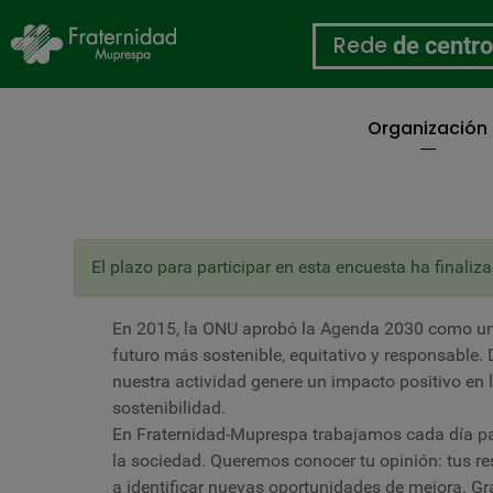
Rede
de centr
Organización
Ir
o
contido
principal
2025 DÍA MUNDIAL PO
Mensaxe
El plazo para participar en esta encuesta ha final
de
estado
En 2015, la ONU aprobó la Agenda 2030 como un
futuro más sostenible, equitativo y responsable
nuestra actividad genere un impacto positivo en 
sostenibilidad.
En Fraternidad-Muprespa trabajamos cada día par
la sociedad. Queremos conocer tu opinión: tus r
a identificar nuevas oportunidades de mejora. Gr