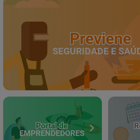
Previene
SEGURIDADE E SAÚ
Portal de
R
EMPRENDEDORES