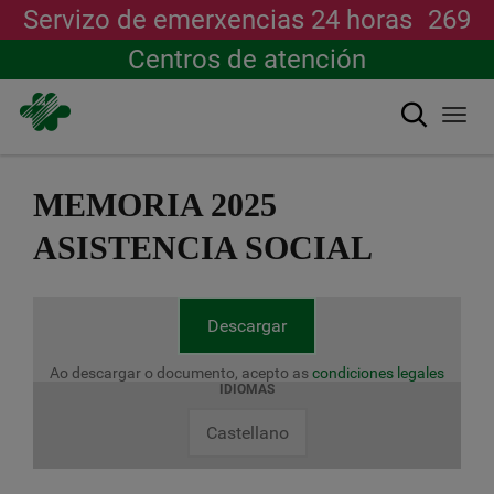
Servizo de emerxencias 24 horas
269
Centros de atención
Buscar
Togg
navi
Ir
o
MEMORIA 2025
contido
principal
ASISTENCIA SOCIAL
Descargar
Ao descargar o documento, acepto as
condiciones legales
IDIOMAS
Castellano