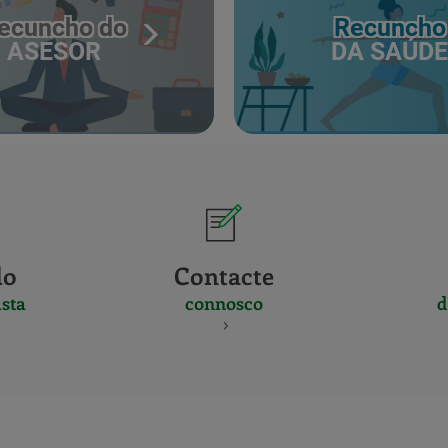
ecuncho do
Recuncho
ASESOR
DA SAÚDE
do
Contacte
sta
connosco
d
CERTIFICADO