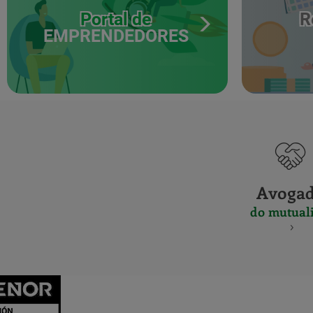
Portal de
R
EMPRENDEDORES
Avoga
do mutuali