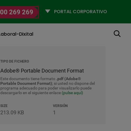
Selecciona
00 269 269
un
perfil
Buscar
aboral-Dixital
TIPO DE FICHERO
Adobe® Portable Document Format
Este documento tiene formato
.pdf (Adobe®
Portable Document Format)
; si usted no dispone del
programa adecuado para poder visualizarlo puede
descargarlo en el siguiente enlace
(pulse aquí)
SIZE
VERSIÓN
213.09 KB
1