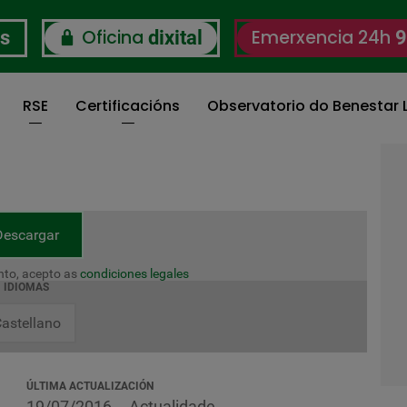
Oficina
Emerxencia 24h
os
dixital
9
RSE
Certificacións
Observatorio do Benestar L
Descargar
to, acepto as
condiciones legales
IDIOMAS
astellano
ÚLTIMA ACTUALIZACIÓN
19/07/2016
Actualidade