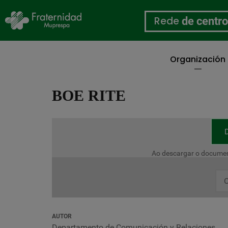
Rede
de centr
Organización
Ir
o
BOE RITE
contido
principal
Ao descargar o documen
C
AUTOR
Departamento de Comunicación y Relaciones