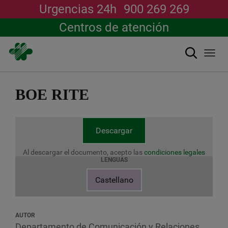
Urgencias 24h
900 269 269
Centros de atención
Buscar
Togg
navi
Pasar
al
BOE RITE
contenido
principal
Descargar
Al descargar el documento, acepto las
condiciones legales
LENGUAS
Castellano
AUTOR
Departamento de Comunicación y Relaciones