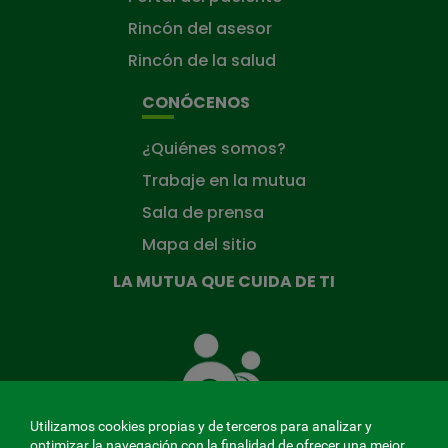
Rincón del asesor
Rincón de la salud
CONÓCENOS
¿Quiénes somos?
Trabaje en la mutua
Sala de prensa
Mapa del sitio
LA MUTUA QUE CUIDA DE TI
La
Mutua
que
cuida
de
Utilizamos cookies propias y de terceros para analizar y
ti
optimizar la navegación con la finalidad de ofrecer una mejor