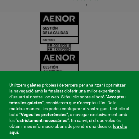
CERTIFICADO
Y
ACREDITACIO
Utilitzem galetes pròpies i de tercers per analitzar i optimitzar
la navegació amb la finalitat d’oferir una millor experiència
d’usuari al nostre lloc web. Si feu clic sobre el botó “
Accepteu
totes les galetes
”, considerem que n’accepteu l’ús. De la
mateixa manera, les podeu configurar al vostre gust fent clic al
botó “
Vegeu les preferències
”, o navegar exclusivament amb
les “
estrictament
necessàries
”. En canvi, si el que voleu és
obtenir més informació abans de prendre una decisió,
feu clic
aquí
.