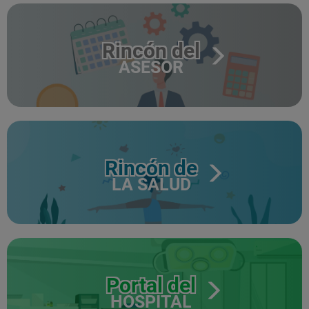
Rincón del
ASESOR
Rincón de
LA SALUD
Portal del
HOSPITAL