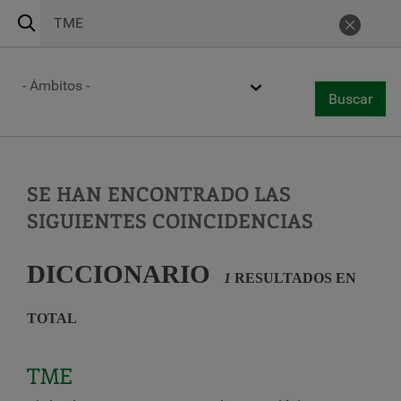
Buscar
Urgencias 24h
900 269 269
Cance
Centros de atención
Ámbito
Buscar
Togg
Buscar
navi
Pasar
al
contenido
principal
SE HAN ENCONTRADO LAS
SIGUIENTES COINCIDENCIAS
DICCIONARIO
1
RESULTADOS EN
TOTAL
TME