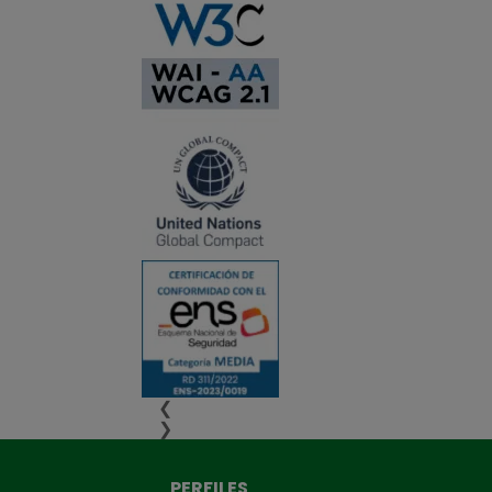
❮
❯
PERFILES