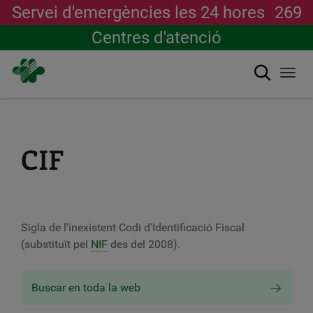
Servei d'emergències les 24 hores
269
Centres d'atenció
Cerca
Togg
navi
Vés
al
contingut
CIF
Sigla de l'inexistent Codi d'Identificació Fiscal
(substituït pel
NIF
des del 2008).
Buscar en toda la web