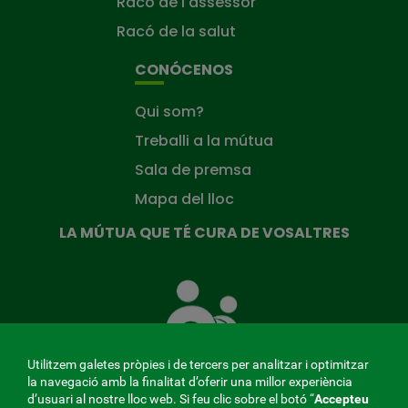
Racó de l'assessor
Racó de la salut
CONÓCENOS
Qui som?
Treballi a la mútua
Sala de premsa
Mapa del lloc
LA MÚTUA QUE TÉ CURA DE VOSALTRES
La
Mútua
que
té
cura
Utilitzem galetes pròpies i de tercers per analitzar i optimitzar
de
la navegació amb la finalitat d’oferir una millor experiència
tu
d’usuari al nostre lloc web. Si feu clic sobre el botó “
Accepteu