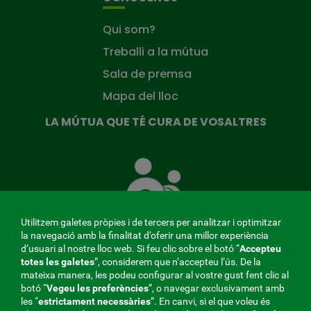
Qui som?
Treballi a la mútua
Sala de premsa
Mapa del lloc
LA MÚTUA QUE TÉ CURA DE VOSALTRES
La
Mútua
que
té
cura
Utilitzem galetes pròpies i de tercers per analitzar i optimitzar
de
la navegació amb la finalitat d’oferir una millor experiència
tu
d’usuari al nostre lloc web. Si feu clic sobre el botó “
Accepteu
totes les galetes
”, considerem que n’accepteu l’ús. De la
mateixa manera, les podeu configurar al vostre gust fent clic al
MENÚ
botó “
Vegeu les preferències
”, o navegar exclusivament amb
les “
estrictament
necessàries
”. En canvi, si el que voleu és
REDES