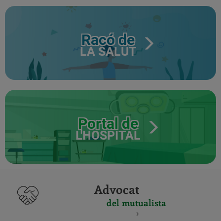
Racó de
LA SALUT
Portal de
L'HOSPITAL
Advocat
del mutualista